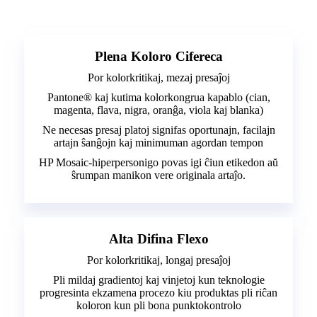
Plena Koloro Cifereca
Por kolorkritikaj, mezaj presaĵoj
Pantone® kaj kutima kolorkongrua kapablo (cian,
magenta, flava, nigra, oranĝa, viola kaj blanka)
Ne necesas presaj platoj signifas oportunajn, facilajn
artajn ŝanĝojn kaj minimuman agordan tempon
HP Mosaic-hiperpersonigo povas igi ĉiun etikedon aŭ
ŝrumpan manikon vere originala artaĵo.
Alta Difina Flexo
Por kolorkritikaj, longaj presaĵoj
Pli mildaj gradientoj kaj vinjetoj kun teknologie
progresinta ekzamena procezo kiu produktas pli riĉan
koloron kun pli bona punktokontrolo