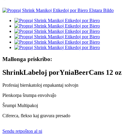
Mallonga priskribo:
S
hrink
L
abeloj por
Y
nia
B
eer
C
ans
12 oz
Profesiaj bierskatoloj enpakantaj solvojn
Plenkorpa ŝrumpa envolvaĵo
Ŝrumpi Multipakoj
Cifereca, flekso kaj gravura presado
Sendu retpoŝton al ni