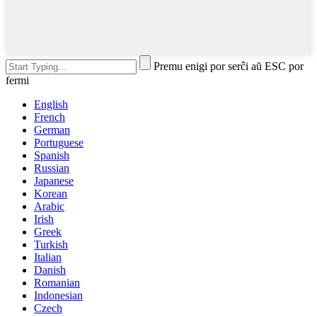
Premu enigi por serĉi aŭ ESC por
fermi
English
French
German
Portuguese
Spanish
Russian
Japanese
Korean
Arabic
Irish
Greek
Turkish
Italian
Danish
Romanian
Indonesian
Czech