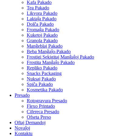
Kafa Pakado
Tea Pakado
Likvora Pakado
Laktaĵa Pakado
Dolĉa Pakado
Fromaĝa Pakado
Kuketoj Pakado
Granola Pakado
Manĝeblaj Pakado
Beba Manĝaĵo-Pakado
Frostigi Sekigitaj Manĝaĵoj Pakado
Frostita Manĝaĵo Pakado
Repliko Pakado
Snacks Packaging
Nuksaj Pakado
Spiĉa Pakado
Kosmetika Pakado
Presado
Rotogravura Presado
Flexo Printado
Cifereca Presado
Ofseta Preso
Oftaj Demandoj
Novaĵoj
Kontaktu