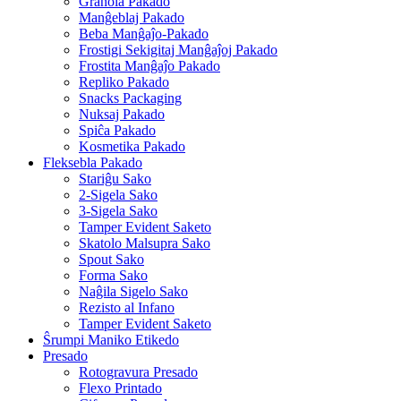
Granola Pakado
Manĝeblaj Pakado
Beba Manĝaĵo-Pakado
Frostigi Sekigitaj Manĝaĵoj Pakado
Frostita Manĝaĵo Pakado
Repliko Pakado
Snacks Packaging
Nuksaj Pakado
Spiĉa Pakado
Kosmetika Pakado
Fleksebla Pakado
Stariĝu Sako
2-Sigela Sako
3-Sigela Sako
Tamper Evident Saketo
Skatolo Malsupra Sako
Spout Sako
Forma Sako
Naĝila Sigelo Sako
Rezisto al Infano
Tamper Evident Saketo
Ŝrumpi Maniko Etikedo
Presado
Rotogravura Presado
Flexo Printado