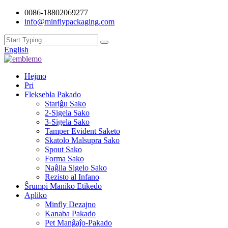
0086-18802069277
info@minflypackaging.com
English
Hejmo
Pri
Fleksebla Pakado
Stariĝu Sako
2-Sigela Sako
3-Sigela Sako
Tamper Evident Saketo
Skatolo Malsupra Sako
Spout Sako
Forma Sako
Naĝila Sigelo Sako
Rezisto al Infano
Ŝrumpi Maniko Etikedo
Apliko
Minfly Dezajno
Kanaba Pakado
Pet Manĝaĵo-Pakado