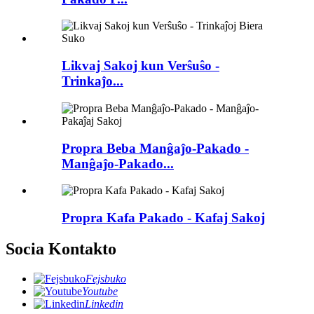
Likvaj Sakoj kun Verŝuŝo -
Trinkaĵo...
Propra Beba Manĝaĵo-Pakado -
Manĝaĵo-Pakado...
Propra Kafa Pakado - Kafaj Sakoj
Socia Kontakto
Fejsbuko
Youtube
Linkedin