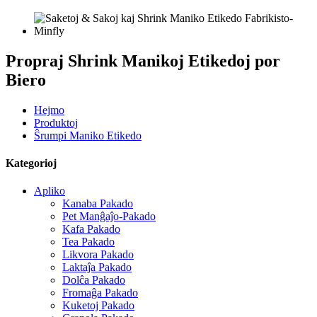
Propraj Shrink Manikoj Etikedoj por
Biero
Hejmo
Produktoj
Ŝrumpi Maniko Etikedo
Kategorioj
Apliko
Kanaba Pakado
Pet Manĝaĵo-Pakado
Kafa Pakado
Tea Pakado
Likvora Pakado
Laktaĵa Pakado
Dolĉa Pakado
Fromaĝa Pakado
Kuketoj Pakado