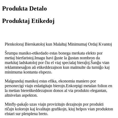
Produkta Detalo
Produktaj Etikedoj
Plenkoloraj Bierskatoloj kun Malaltaj Minimumaj Ordaj Kvantoj
Ŝrumpa maniko-etikedado estas bonega merkata elekto por
metiaj bierfaristoj.Imagu havi ĝuste la ĝustan nombron da
markitaj ladskatoloj por ĉiu el viaj specialaj bieraĵoj.Ŝanĝu vian
reklammesaĝon aŭ etikeddezajnon kun malmulte da turniĝo kaj
minimuma kontanta elspezo.
Malgrandaj manikoj estas efika, ekonomia maniero por
personecigi viajn enlatigitajn bierojn.Enkorpigi metalan folion en
la metian bieretikeddezajnon donos al via produkto elegantan,
altnivelan aspekton.
Minfly-pakaĵo uzas viajn provizitajn dezajnojn por produkti
riĉajn kolorojn kaj kvalitajn grafikojn, kiuj helpos vian produkton
elstari sur plenplena breto.