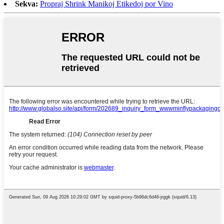
Sekva:
Propraj Shrink Manikoj Etikedoj por Vino