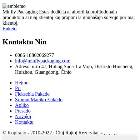
Minfly Packaging Estas dediĉita al alporti la profitodonajn
produktojn al niaj klientoj kaj proponi la unupaŝajn solvojn por niaj
klientoj.
Enketo
Kontaktu Nin
0086-18802069277
info@minflypackaging.com
Adreso: n-ro 47, Huling Suda 1-a Vojo, Distrikto Huicheng,
Huizhou, Guangdong, Ĉinio
Hejmo
Pri
Fleksebla Pakado
Ŝrumpi Maniko Etikedo
Apliko
Presado
Novaĵoj
Kontaktu
© Kopirajto - 2010-2022 : Ĉiuj Rajtoj Rezervitaj.
- , , , , , ,